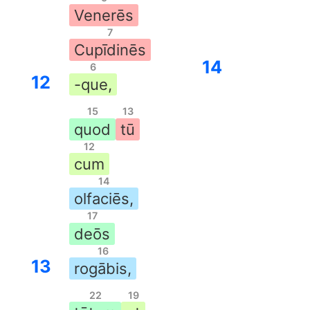
Venerēs
7
Cupīdinēs
14
6
12
-que,
15
13
quod
tū
12
cum
14
olfaciēs,
17
deōs
16
13
rogābis,
22
19