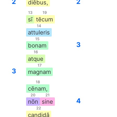
2
2
diēbus,
13
19
sī
tēcum
14
attuleris
15
3
bonam
16
atque
17
3
magnam
18
cēnam,
20
21
4
nōn
sine
22
candidā