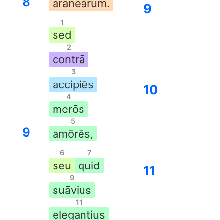
8
arāneārum.
9
1
sed
2
contrā
3
accipiēs
10
4
merōs
5
9
amōrēs,
6
7
seu
quid
11
9
suāvius
11
elegantius