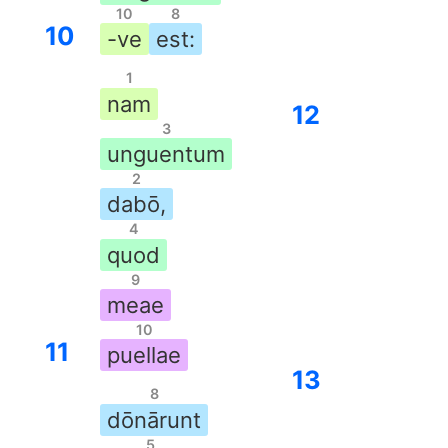
10
8
10
-ve
est:
1
nam
12
3
unguentum
2
dabō,
4
quod
9
meae
10
11
puellae
13
8
dōnārunt
5