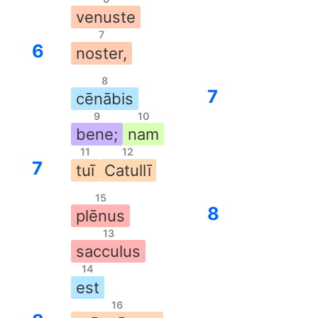
venuste
7
6
noster,
8
7
cēnābis
9
10
bene;
nam
11
12
7
tuī
Catullī
15
8
plēnus
13
sacculus
14
est
16