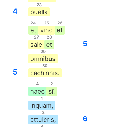
23
4
puellā
24
25
26
et
vīnō
et
27
28
5
sale
et
29
omnibus
30
5
cachinnīs.
4
2
haec
sī,
1
inquam,
3
6
attuleris,
6