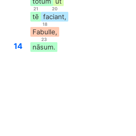
tōtum
ut
21
20
tē
faciant,
18
Fabulle,
23
14
nāsum.