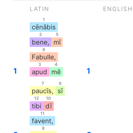
LATIN
ENGLISH
1
cēnābis
2
5
bene,
mī
6
Fabulle,
3
4
1
1
apud
mē
7
9
paucīs,
sī
12
10
tibi
dī
11
favent,
8