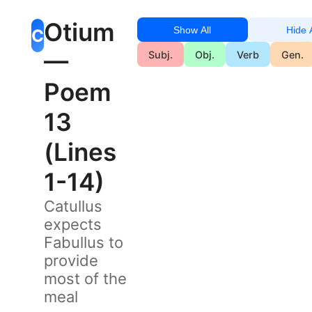
Otium
Show All
Hide A
C
—
Subj.
Obj.
Verb
Gen.
Poem
13
(Lines
1-14)
Catullus
expects
Fabullus to
provide
most of the
meal